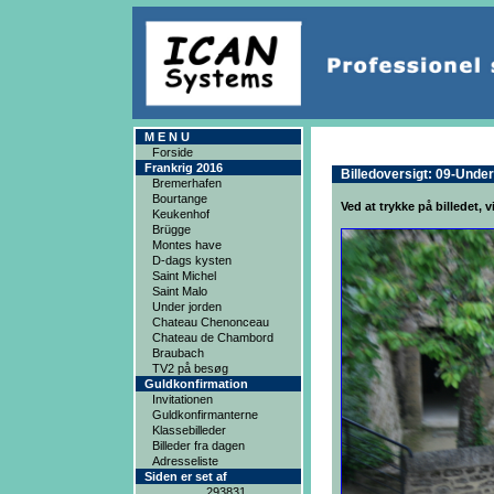
M E N U
Forside
Frankrig 2016
Billedoversigt: 09-Under
Bremerhafen
Bourtange
Ved at trykke på billedet, v
Keukenhof
Brügge
Montes have
D-dags kysten
Saint Michel
Saint Malo
Under jorden
Chateau Chenonceau
Chateau de Chambord
Braubach
TV2 på besøg
Guldkonfirmation
Invitationen
Guldkonfirmanterne
Klassebilleder
Billeder fra dagen
Adresseliste
Siden er set af
293831